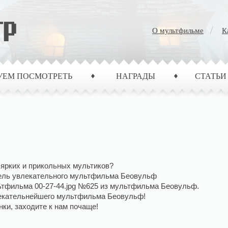
О мультфильме
К
УЕМ ПОСМОТРЕТЬ
НАГРАДЫ
СТАТЬИ
 ярких и прикольных мультиков?
ель увлекательного мультфильма Беовульф
ьтфильма 00-27-44.jpg №625 из мультфильма Беовульф.
лекательнейшего мультфильма Беовульф!
ки, заходите к нам почаще!