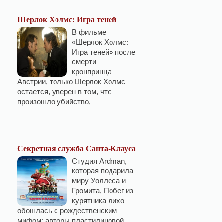
Шерлок Холмс: Игра теней
В фильме
«Шерлок Холмс:
Игра теней» после
смерти
кронпринца
Австрии, только Шерлок Холмс
остается, уверен в том, что
произошло убийство,
Секретная служба Санта-Клауса
Студия Ardman,
которая подарила
миру Уоллеса и
Громита, Побег из
курятника лихо
обошлась с рождественским
мифом: авторы пластилиновой