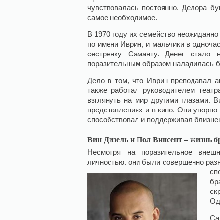
чувствовалась постоянно. Делора бу
самое необходимое.
В 1970 году их семейство неожиданн
по имени Иврин, и мальчики в одноча
сестренку Саманту. Денег стало 
поразительным образом наладилась бл
Дело в том, что Иврин преподавал а
также работал руководителем театр
взглянуть на мир другими глазами. 
представлениях и в кино. Они упорно
способствовал и поддерживал близне
Вин Дизель и Пол Винсент – жизнь б
Несмотря на поразительное внешн
личностью, они были совершенно раз
сп
бр
ск
Од
Са