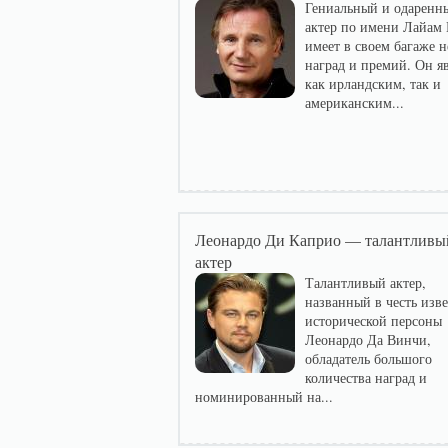
Гениальный и одаренн
актер по имени Лайам
имеет в своем багаже 
наград и премий. Он яв
как ирландским, так и
американским...
Леонардо Ди Каприо — талантливы
актер
Талантливый актер,
названный в честь изв
исторической персоны
Леонардо Да Винчи,
обладатель большого
количества наград и
номинированный на...