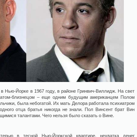
в Нью-Йорке в 1967 году, в районе Гринвич-Виллидж. На свет
братом-близнецом – еще одним будущим американцем Полом
альчики, была небогатой. Их мать Делора работала психиатром
Родного отца братья никогда не знали. Пол Винсент брат Вин
щимися талантами. Чего нельзя было сказать о Вине.
ерью в тесной Нью-Йоркской квартире, нехватка денег