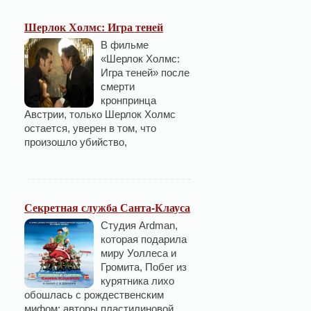
Шерлок Холмс: Игра теней
В фильме
«Шерлок Холмс:
Игра теней» после
смерти
кронпринца
Австрии, только Шерлок Холмс
остается, уверен в том, что
произошло убийство,
Секретная служба Санта-Клауса
Студия Ardman,
которая подарила
миру Уоллеса и
Громита, Побег из
курятника лихо
обошлась с рождественским
мифом: авторы пластилиновой