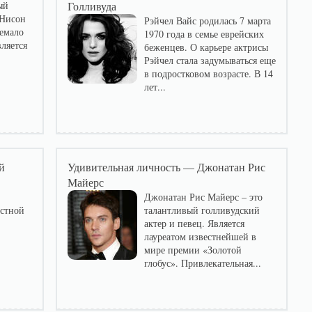
ый
Голливуда
 Нисон
Рэйчел Вайс родилась 7 марта
немало
1970 года в семье еврейских
ляется
беженцев. О карьере актрисы
Рэйчел стала задумываться еще
в подростковом возрасте. В 14
лет...
й
Удивительная личность — Джонатан Рис
Майерс
Джонатан Рис Майерс – это
естной
талантливый голливудский
актер и певец. Является
лауреатом известнейшей в
мире премии «Золотой
глобус». Привлекательная...