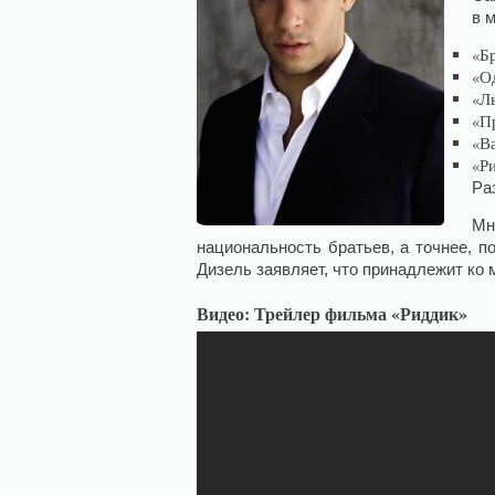
в 
«Б
«О
«Л
«П
«В
«Ри
Ра
Мн
национальность братьев, а точнее, 
Дизель заявляет, что принадлежит ко 
Видео: Трейлер фильма «Риддик»