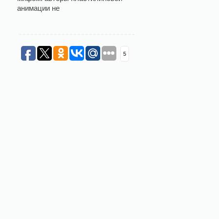
анимации не
5