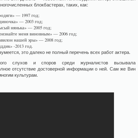
многочисленных блокбастерах, таких, как:
родяги» — 1997 год;
диночка» — 2003 год;
ысый нянька» — 2005 год;
ризнайте меня виновным» — 2006 год;
авилон нашей эры» — 2008 год;
ддик» -2013 год.
зумеется, это далеко не полный перечень всех работ актера.
ого слухов и споров среди журналистов вызывала
полное отсутствие достоверной информации о ней. Сам же Вин
многим культурам.