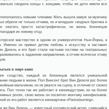
квально сводила концы с концами, чтобы ее дети имели все
о пополнилось новыми членами. Мать вышла замуж за мужчину
сье обрели не только отчима, но и младших сводных братика и
не хватать просто катастрофически, но жизнь близнецов
агодаря их новому отцу.
ктерское мастерство в одном из университетов Нью-Йорка, а
а. Именно он привил детям любовь к искусству и заставил
Вин Дизель и его брат стали частыми гостями на театральных
 развивались в заданном направлении, а отчим всячески этому
цов.
ратьев в мире кино
ее сходство, каждый из близнецов являлся уникальной
ными людьми в жизни. Пол Винсент брат Вин Дизеля рос более
окойным мальчиком, он не рвался на сцену, в отличии от
своего
ата. Пол точно так же работает в киноиндустрии, но на более
ромных ролях, свою жизнь он посвятил монтажу кинофильмов.
ной из его работ является кинокартина «Parisisburning».
м же Вин Дизель — известный голливудский актер, снявшийся