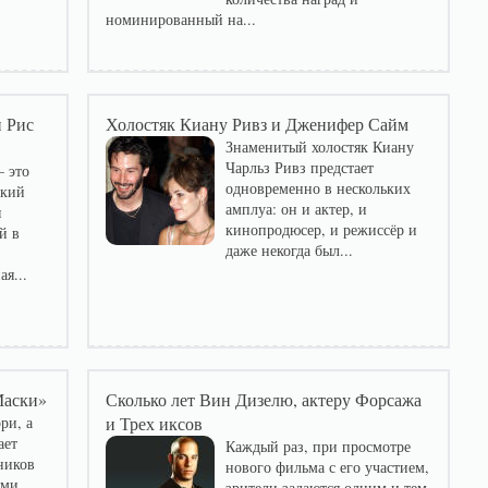
номинированный на...
 Рис
Холостяк Киану Ривз и Дженифер Сайм
Знаменитый холостяк Киану
Чарльз Ривз предстает
 это
одновременно в нескольких
ский
амплуа: он и актер, и
я
кинопродюсер, и режиссёр и
й в
даже некогда был...
ая...
Маски»
Сколько лет Вин Дизелю, актеру Форсажа
ри, а
и Трех иксов
ает
Каждый раз, при просмотре
ников
нового фильма с его участием,
ыми
зрители задаются одним и тем