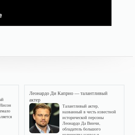
Леонардо Ди Каприо — талантливый
ый
актер
 Нисон
Талантливый актер,
немало
названный в честь известной
ляется
исторической персоны
Леонардо Да Винчи,
обладатель большого
количества наград и