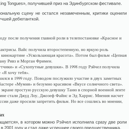
king Tongues», получившей приз на Эдинбургском фестивале.
ональную сцену не остался незамеченным, критики оценили
учшей дебютанткой.
году после получения главной роли в телепостановке «Красное и
 актрисы. Вайс получила второстепенную, но яркую роль
 кинокартине «Ускользающая красота». Потом был фильм «Цепная
иану Ривз и Морган Фримен.
утчики» и «Сухопутные девушки». В 1998 году Рэйчел получила
 «Я хочу тебя».
чился в 1999 году. Поводом послужило участие в двух заметных
бастере «Мумия» и безумно красивом «Вкусе солнечного света».
а экране простую русскую девушку Таню в спорной военной ленте
тине стали Джуд Лоу, Джозеф Файнс и Эд Харрис. Мнения насчет
оссии даже просили запретить фильм. Но все сошлись во мнении,
ах
щается», в котором можно Рэйчел исполнила сразу две роли
в 2001 году и стал даже успешнее своего предшественника.