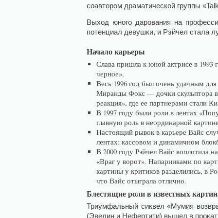
соавтором драматической группы «Tal
Выход юного дарования на професси
потенциал девушки, и Рэйчел стала л
Начало карьеры
Слава пришла к юной актрисе в 1993 
черное».
Весь 1996 год был очень удачным для
Миранды Фокс — дочки скульптора в
реакция», где ее партнерами стали К
В 1997 году были роли в лентах «Поп
главную роль в неординарной картине
Настоящий рывок в карьере Вайс слу
лентах: кассовом и динамичном блок
В 2000 году Рэйчел Вайс воплотила н
«Враг у ворот». Напарниками по кар
картины у критиков разделились, в Р
что Вайс отыграла отлично.
Блестящие роли в известных картин
Триумфальный сиквел «Мумия возвра
(Эвелин и Нефертити) вышел в прокат 