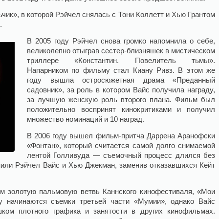
чик», в которой Рэйчел снялась с Тони Коллетт и Хью Грантом
.
В 2005 году Рэйчел снова громко напомнила о себе,
великолепно отыграв сестер-близняшек в мистическом
триллере «Константин. Повелитель тьмы».
Напарником по фильму стал Киану Ривз. В этом же
году вышла остросюжетная драма «Преданный
садовник», за роль в котором Вайс получила награду,
за лучшую женскую роль второго плана. Фильм был
положительно воспринят кинокритиками и получил
множество номинаций и 10 наград.
В 2006 году вышел фильм-притча Даррена Аранофски
«Фонтан», который считается самой долго снимаемой
лентой Голливуда — съемочный процесс длился без
лнили Рэйчел Вайс и Хью Джекман, заменив отказавшихся Кейт
ем золотую пальмовую ветвь Каннского кинофестиваля, «Мои
у начинаются съемки третьей части «Мумии», однако Вайс
шком плотного графика и занятости в других кинофильмах.