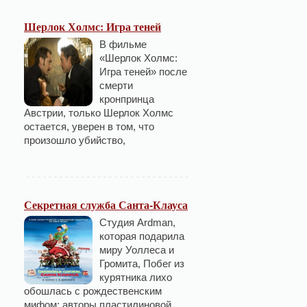
Шерлок Холмс: Игра теней
В фильме
«Шерлок Холмс:
Игра теней» после
смерти
кронпринца
Австрии, только Шерлок Холмс
остается, уверен в том, что
произошло убийство,
Секретная служба Санта-Клауса
Студия Ardman,
которая подарила
миру Уоллеса и
Громита, Побег из
курятника лихо
обошлась с рождественским
мифом: авторы пластилиновой