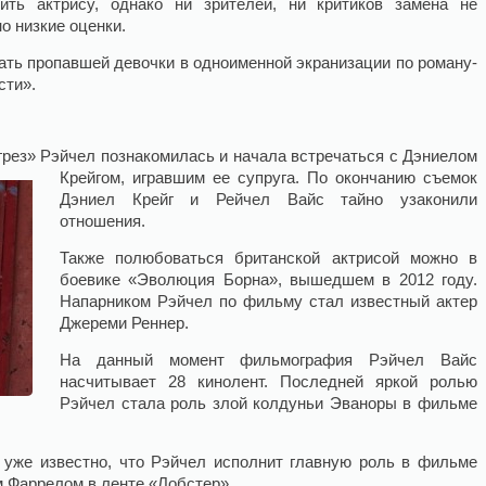
ть актрису, однако ни зрителей, ни критиков замена не
о низкие оценки.
ать пропавшей девочки в одноименной экранизации по роману-
сти».
грез» Рэйчел познакомилась и начала встречаться с Дэниелом
Крейгом, игравшим ее супруга.
По окончанию съемок
Дэниел Крейг и Рейчел Вайс тайно узаконили
отношения.
Также полюбоваться британской актрисой можно в
боевике «Эволюция Борна», вышедшем в 2012 году.
Напарником Рэйчел по фильму стал известный актер
Джереми Реннер.
На данный момент фильмография Рэйчел Вайс
насчитывает 28 кинолент. Последней яркой ролью
Рэйчел стала роль злой колдуньи Эваноры в фильме
 уже известно, что Рэйчел исполнит главную роль в фильме
м Фаррелом в ленте «Лобстер».