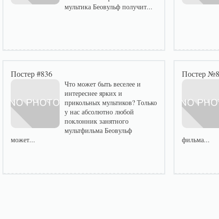
мультика Беовульф получит...
Постер #836
Постер №
Что может быть веселее и
интереснее ярких и
прикольных мультиков? Только
у нас абсолютно любой
поклонник занятного
мультфильма Беовульф
может...
фильма...