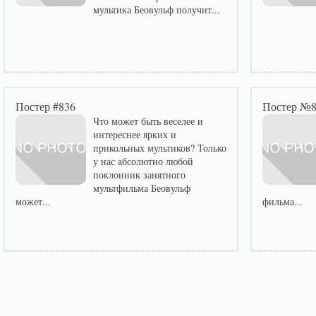
мультика Беовульф получит...
Постер #836
Постер №
Что может быть веселее и
интереснее ярких и
прикольных мультиков? Только
у нас абсолютно любой
поклонник занятного
мультфильма Беовульф
может...
фильма...