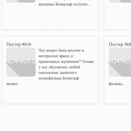
мультика Беовульф получит...
Постер #836
Постер №
Что может быть веселее и
интереснее ярких и
прикольных мультиков? Только
у нас абсолютно любой
поклонник занятного
мультфильма Беовульф
может...
фильма...