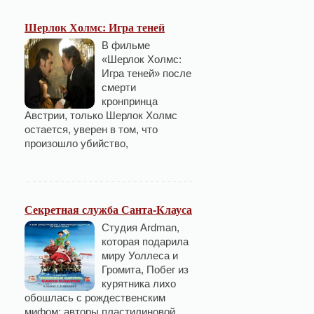
Шерлок Холмс: Игра теней
В фильме
«Шерлок Холмс:
Игра теней» после
смерти
кронпринца
Австрии, только Шерлок Холмс
остается, уверен в том, что
произошло убийство,
Секретная служба Санта-Клауса
Студия Ardman,
которая подарила
миру Уоллеса и
Громита, Побег из
курятника лихо
обошлась с рождественским
мифом: авторы пластилиновой