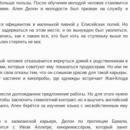
больше пользы. После обучения молодой человек становится
ариже. Ален Делон в молодости был призван на службу и
ся официантом в маленькой пивной у Елисейских полей. Но
 задержаться на этом месте, и он вынужден был уволиться.
сились, как к лакею все, кто был хоть на ступеньку выше по
лен стерпеть не мог.
дой человек отказывается вернуться домой к родственникам в
ями, которые советуют ему показаться продюсерам. Но они не
я свои отказы тем, что он слишком красив для такой карьеры.
 кастинги и кинопробы, где однажды встречает Жан-Клода
несли долгожданное предложение работы. Но для этого нужно
тобы заключить семилетний контракт, но и выучить английский
мого, Ален берётся за изучение языка с несвойственным ему
я о заокеанской карьере, Делон по протекции Бриали,
мится с Ивом Аллегре, кинорежиссёром, который занят