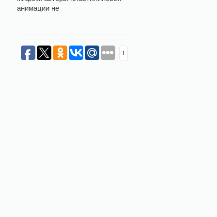
анимации не
1