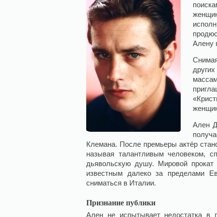
поиск
женщи
исполн
продюс
Алену 
Снимая
других
массам
пригл
«Крист
женщи
Ален Д
получа
Клемана. После премьеры актёр стано
называя талантливым человеком, с
дьявольскую душу. Мировой прокат 
известным далеко за пределами Ев
сниматься в Италии.
Признание публики
Ален не испытывает недостатка в 