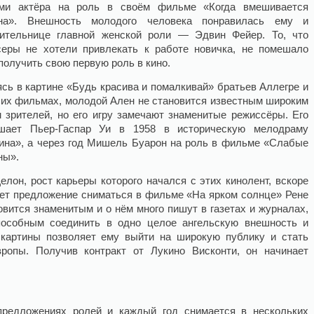
ами актёра на роль в своём фильме «Когда вмешивается
на». Внешность молодого человека понравилась ему и
ительнице главной женской роли — Эдвин Фейер. То, что
еры не хотели привлекать к работе новичка, не помешало
получить свою первую роль в кино.
сь в картине «Будь красива и помалкивай» братьев Аллегре и
 их фильмах, молодой Ален не становится известным широким
 зрителей, но его игру замечают знаменитые режиссёры. Его
ашает Пьер-Гаспар Уи в 1958 в историческую мелодраму
ина», а через год Мишель Буарон на роль в фильме «Слабые
ны».
елон, рост карьеры которого начался с этих кинолент, вскоре
ет предложение сниматься в фильме «На ярком солнце» Рене
вится знаменитым и о нём много пишут в газетах и журналах,
пособным соединить в одно целое ангельскую внешность и
картины позволяет ему выйти на широкую публику и стать
ропы. Получив контракт от Лукино Висконти, он начинает
предложениях ролей и каждый год снимается в нескольких