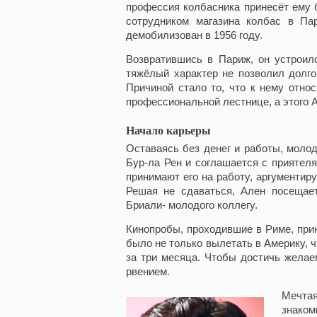
профессия колбасника принесёт ему 
сотрудником магазина колбас в П
демобилизован в 1956 году.
Возвратившись в Париж, он устроил
тяжёлый характер не позволил долго
Причиной стало то, что к нему отно
профессиональной лестнице, а этого А
Начало карьеры
Оставаясь без денег и работы, моло
Бур-ла Рен и соглашается с приятел
принимают его на работу, аргументиру
Решая не сдаваться, Ален посещает
Бриали- молодого коллегу.
Кинопробы, проходившие в Риме, при
было не только вылетать в Америку, ч
за три месяца. Чтобы достичь желае
рвением.
Мечта
знако