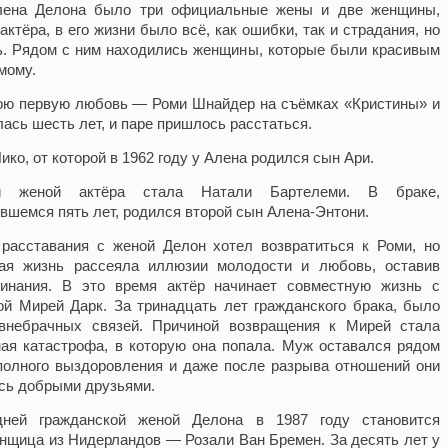
Алена Делона было три официальные жены и две женщины,
ктёра, в его жизни было всё, как ошибки, так и страдания, но
ь. Рядом с ним находились женщины, которые были красивым
мому.
вою первую любовь — Роми Шнайдер на съёмках «Кристины» и
ась шесть лет, и паре пришлось расстаться.
о, от которой в 1962 году у Алена родился сын Ари.
й женой актёра стала Натали Бартелеми. В браке,
вшемся пять лет, родился второй сын Алена-Энтони.
расставания с женой Делон хотел возвратиться к Роми, но
ая жизнь рассеяла иллюзии молодости и любовь, оставив
инания. В это время актёр начинает совместную жизнь с
ой Мирей Дарк. За тринадцать лет гражданского брака, было
внебрачных связей. Причиной возвращения к Мирей стала
ая катастрофа, в которую она попала. Муж оставался рядом
полного выздоровления и даже после разрыва отношений они
сь добрыми друзьями.
дней гражданской женой Делона в 1987 году становится
нщица из Нидерландов — Розали Ван Бремен. За десять лет у