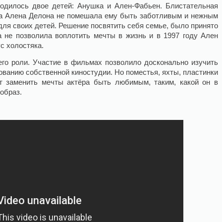
одилось двое детей: Анушка и Ален-Фабьен. Блистательная
а Алена Делона не помешала ему быть заботливым и нежным
для своих детей. Решение посвятить себя семье, было принято
а не позволила воплотить мечты в жизнь и в 1997 году Ален
ус холостяка.
его роли. Участие в фильмах позволило досконально изучить
ованию собственной киностудии. Но поместья, яхты, пластинки
т заменить мечты актёра быть любимым, таким, какой он в
 образ.