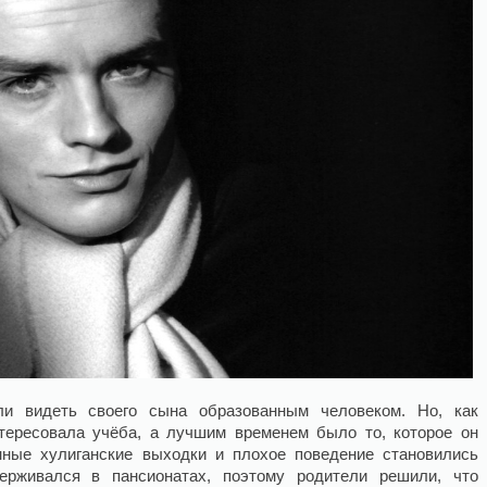
и видеть своего сына образованным человеком. Но, как
нтересовала учёба, а лучшим временем было то, которое он
нные хулиганские выходки и плохое поведение становились
держивался в пансионатах, поэтому родители решили, что