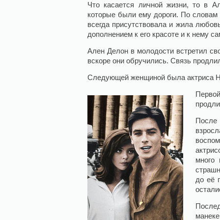
Что касается личной жизни, то в 
которые были ему дороги. По словам а
всегда присутствовала и жила любов
дополнением к его красоте и к нему са
Ален Делон в молодости встретил с
вскоре они обручились. Связь продлил
Следующей женщиной была актриса Ник
Перво
продли
После 
взросл
воспом
актрис
много 
страшн
до её 
остали
После
манеке