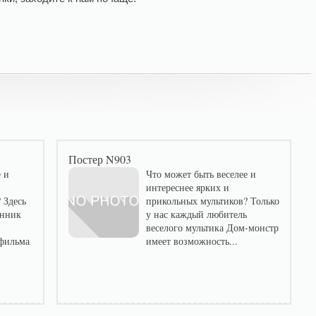
Постер N903
 и
Что может быть веселее и
интереснее ярких и
 Здесь
прикольных мультиков? Только
онник
у нас каждый любитель
веселого мультика Дом-монстр
фильма
имеет возможность...