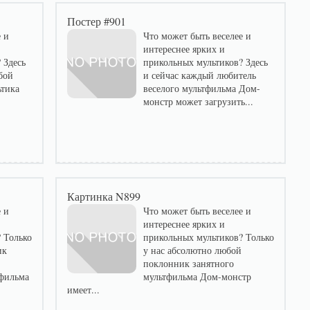
Постер #901
 и
Что может быть веселее и
интереснее ярких и
 Здесь
прикольных мультиков? Здесь
бой
и сейчас каждый любитель
ьтика
веселого мультфильма Дом-
монстр может загрузить...
Картинка N899
 и
Что может быть веселее и
интереснее ярких и
 Только
прикольных мультиков? Только
ик
у нас абсолютно любой
поклонник занятного
фильма
мультфильма Дом-монстр
имеет...