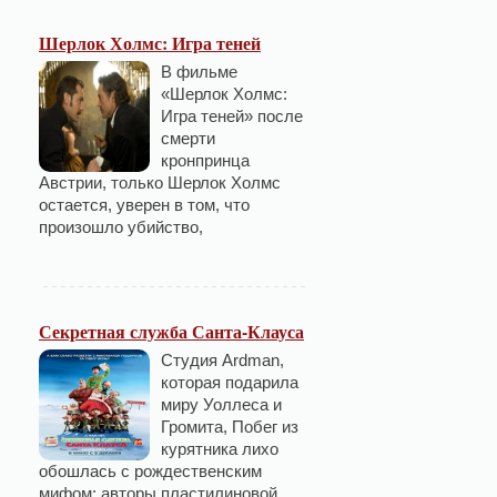
Шерлок Холмс: Игра теней
В фильме
«Шерлок Холмс:
Игра теней» после
смерти
кронпринца
Австрии, только Шерлок Холмс
остается, уверен в том, что
произошло убийство,
Секретная служба Санта-Клауса
Студия Ardman,
которая подарила
миру Уоллеса и
Громита, Побег из
курятника лихо
обошлась с рождественским
мифом: авторы пластилиновой