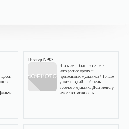
Постер N903
 и
Что может быть веселее и
интереснее ярких и
 Здесь
прикольных мультиков? Только
онник
у нас каждый любитель
веселого мультика Дом-монстр
фильма
имеет возможность...