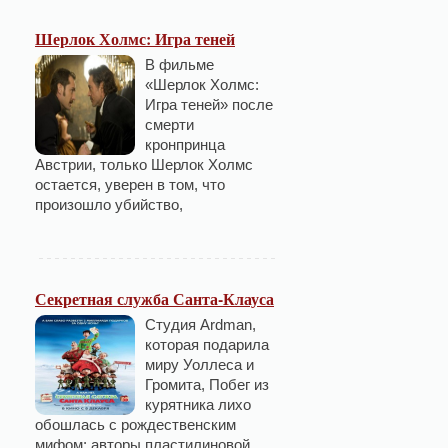
Шерлок Холмс: Игра теней
В фильме
«Шерлок Холмс:
Игра теней» после
смерти
кронпринца
Австрии, только Шерлок Холмс
остается, уверен в том, что
произошло убийство,
Секретная служба Санта-Клауса
Студия Ardman,
которая подарила
миру Уоллеса и
Громита, Побег из
курятника лихо
обошлась с рождественским
мифом: авторы пластилиновой