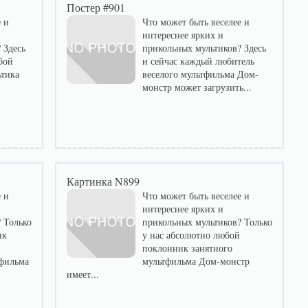
Постер #901
 и
Что может быть веселее и
интереснее ярких и
 Здесь
прикольных мультиков? Здесь
бой
и сейчас каждый любитель
ьтика
веселого мультфильма Дом-
монстр может загрузить...
Картинка N899
 и
Что может быть веселее и
интереснее ярких и
 Только
прикольных мультиков? Только
ик
у нас абсолютно любой
поклонник занятного
фильма
мультфильма Дом-монстр
имеет...